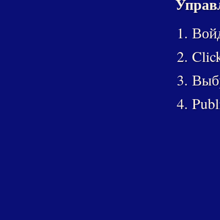
Управл
Войд
Clic
Выбр
Publ