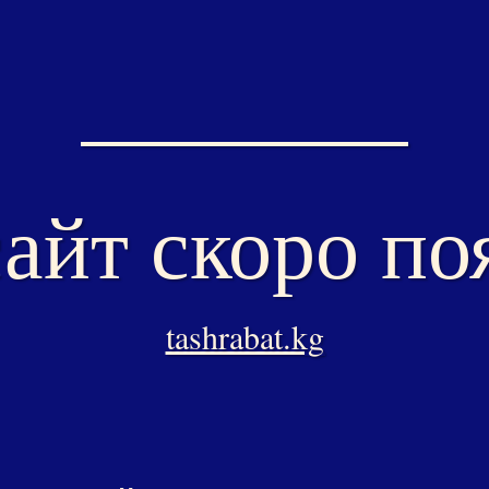
айт скоро по
tashrabat.kg