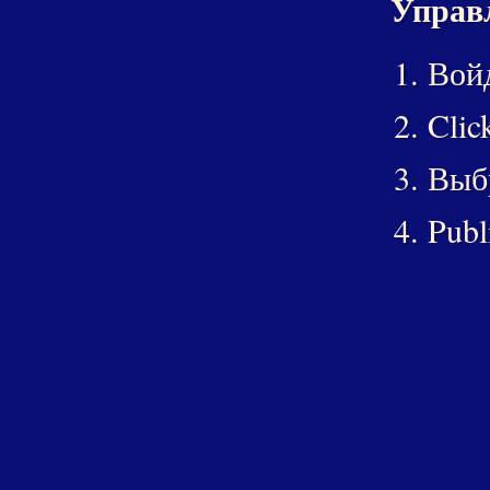
Управл
Войд
Clic
Выбр
Publ