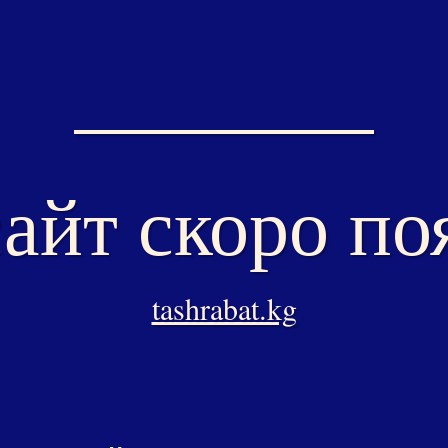
айт скоро по
tashrabat.kg