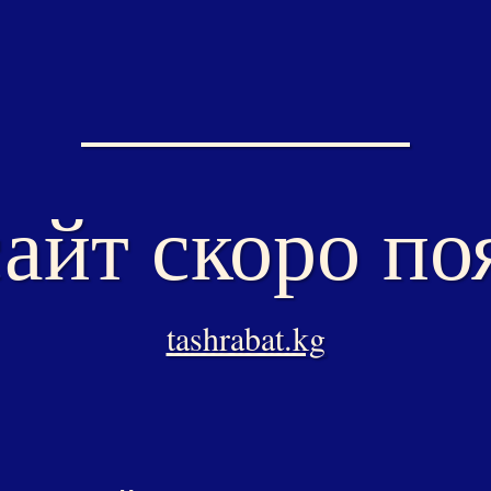
айт скоро по
tashrabat.kg