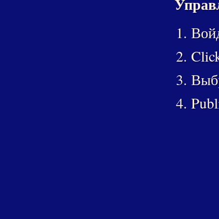
Управл
Войд
Clic
Выбр
Publ