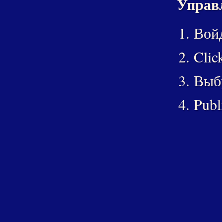
Управл
Войд
Clic
Выбр
Publ