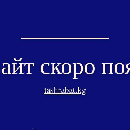
айт скоро по
tashrabat.kg